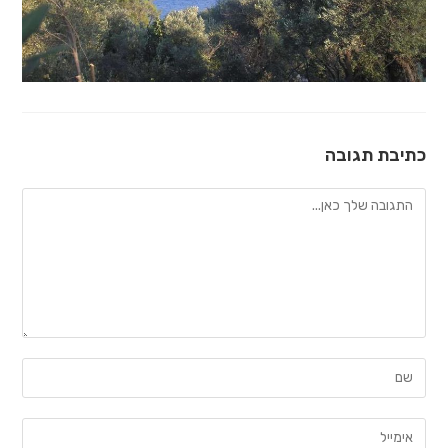
כתיבת תגובה
להגיב
הזן
את
השם
הזן
שלך