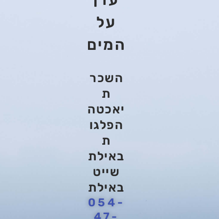
על
המים
השכר
ת
יאכטה
הפלגו
ת
באילת
שייט
באילת
054-
47-