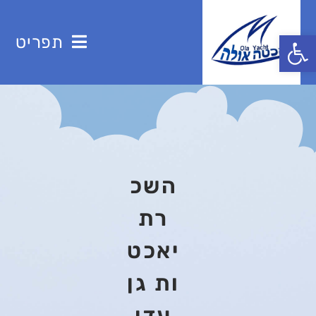
פתח סרגל נגישות
תפריט
השכ
רת
יאכט
ות גן
עדן