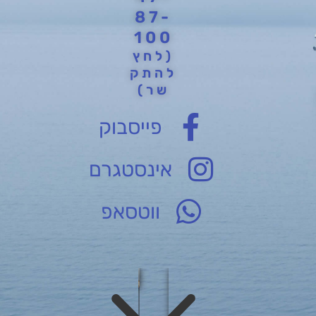
87-
100
(לחץ
להתק
שר)
פייסבוק
אינסטגרם
ווטסאפ