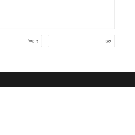
הזן
הזן
את
את
השם
כתובת
שלך
דואר
או
האלקטרוני
שם
שלך
משתמש
כדי
כדי
להגיב
להגיב