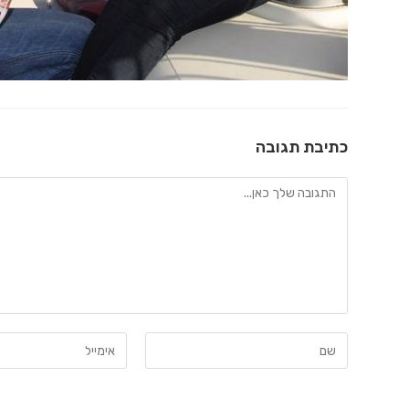
כתיבת תגובה
להגיב
הזן
הזן
את
את
השם
כתובת