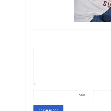
הזן
את
כתובת