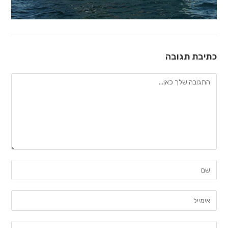
כתיבת תגובה
להגיב
הזן
את
השם
הזן
שלך
את
או
כתובת
הזן