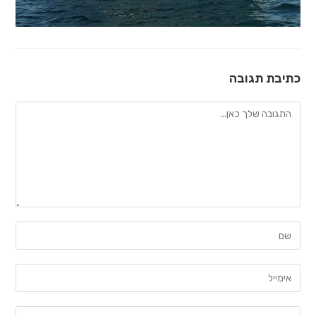
כתיבת תגובה
להגיב
הזן
את
השם
הזן
שלך
את
או
כתובת
הזן