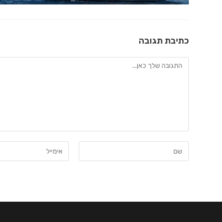
כתיבת תגובה
להגיב
הזן
הזן
את
את
השם
כתובת
שלך
דואר
או
האלקטרוני
שם
שלך
משתמש
כדי