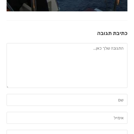
כתיבת תגובה
להגיב
הזן
את
השם
הזן
שלך
את
או
כתובת
הזן