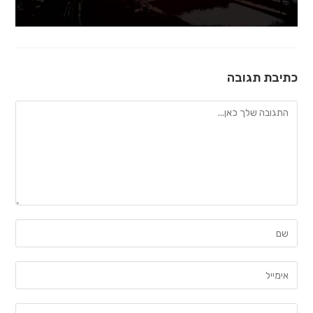
כתיבת תגובה
להגיב
הזן
את
השם
הזן
שלך
את
או
כתובת
הזן