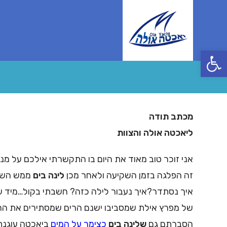
Ski
t
conten
פתח סרגל נגישות
מכתב תודה
ליאכטה אולה והצוות
אני זוכר טוב מאוד את היום בו התקשרתי אילכם על מ
זה הפלגה בזמן השקיעה ולאחר מכן
לינה בים
ממש השת
איך נסתדר?איך נעבור לילה כזה? חשבתי בקול…מיד עני
של מפרץ אילת שמסביבו ישנם הרים שמסתירים את הרו
הסברתם גם
שלינה בים
כצימר על המים
ביאכטה עוגנת