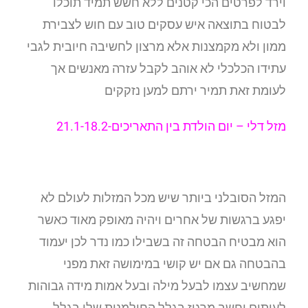
וירד לפרטים הכי קטנים ללא חשש תמיד תוכלו
לבטוח בתוצאה איש עסקים טוב עם חוש לצבירת
ממון ולא מקמצנות אלא מרצון לחשיבה חיובית לגבי
עתידו הכלכלי לא אוהב לקבל עזרה מאנשים אך
לעומת זאת תמיר ירתם למען נזקקים
מזל דלי –
יום הולדת בין התאריכים-21.1-18.2
המזל הסובלני ביותר שיש מכל המזלות לעולם לא
יפגע ברגשות של אחרים ויהיה מאופק מאוד כאשר
הוא מבטיח הבטחה זה בשבילו כמו נדר לכן יעמוד
בהבטחה גם אם יש קושי במימושה זאת מפני
שמחשיב עצמו לבעל מילה ובעל אמות מידה גבוהות
לעיתים יחשב מרגיז בגלל החולמנות שלו בגלל