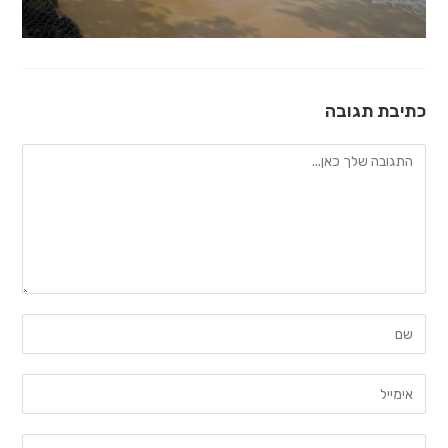
כתיבת תגובה
להגיב
הזן
את
השם
הזן
שלך
את
או
כתובת
הזן