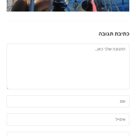
כתיבת תגובה
להגיב
הזן
את
השם
הזן
שלך
את
או
כתובת
הזן