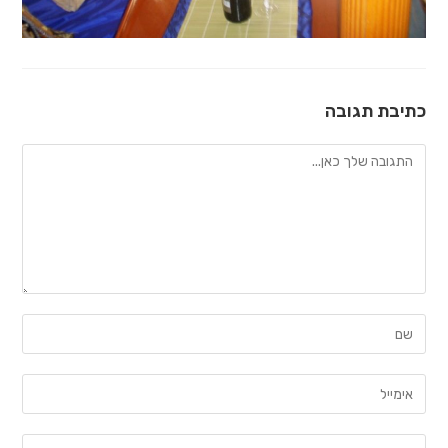
כתיבת תגובה
להגיב
הזן
את
השם
הזן
שלך
את
או
כתובת
הזן