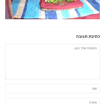
כתיבת תגובה
להגיב
הזן
את
השם
הזן
שלך