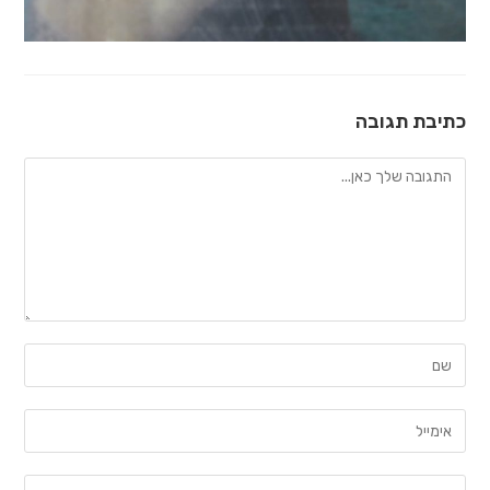
כתיבת תגובה
להגיב
הזן
את
השם
הזן
שלך
את
או
כתובת
הזן