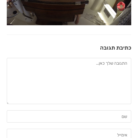
כתיבת תגובה
להגיב
הזן
את
השם
הזן
שלך